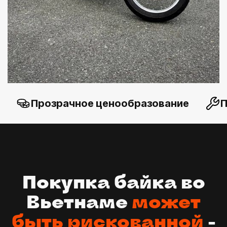
Прозрачное ценообразование
П
Покупка байка во
Вьетнаме
может
быть рискованной
-